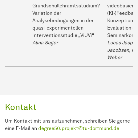
Grundschullehramtsstudium?
videobasiert
Variation der
(KI-)Feedbac
Analysebedingungen in der
Konzeption u
quasi-experimentellen
Evaluation ei
Interventionsstudie „ViUVi“
Seminarkonz
Alina Seger
Lucas Jasper
Jacobsen, Kir
Weber
Kontakt
Um Kontakt mit uns aufzunehmen, schreiben Sie gerne
eine E-Mail an
degree50.projekt@tu-dortmund.de