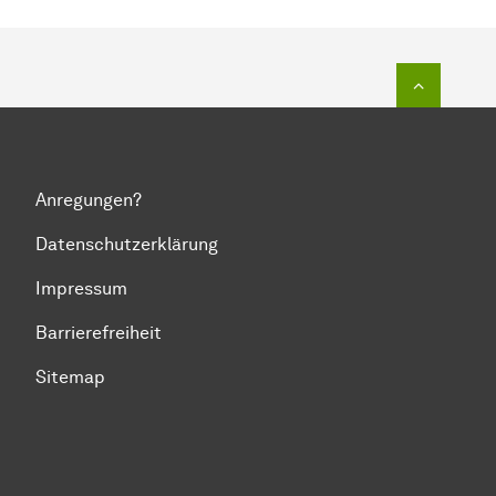
Zum Seit
Anregungen?
Datenschutzerklärung
Impressum
Barrierefreiheit
Sitemap
Zum Seitenanfang