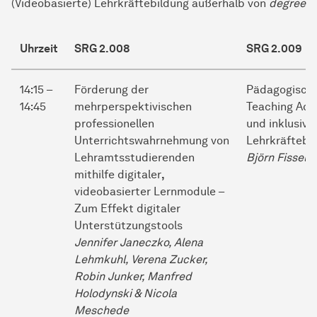
(Videobasierte) Lehrkräftebildung außerhalb von
degree
Uhrzeit
SRG 2.008
SRG 2.009
14:15 –
Förderung der
Pädagogische
14:45
mehrperspektivischen
Teaching Acce
professionellen
und inklusive
Unterrichtswahrnehmung von
Lehrkräftebi
Lehramtsstudierenden
Björn Fisseler
mithilfe digitaler
,
videobasierter Lernmodule –
Zum Effekt digitaler
Unterstützungstools
Jennifer Janeczko,
Alena
Lehmkuhl, Verena Zucker,
Robin Junker, Manfred
Holodynski & Nicola
Meschede