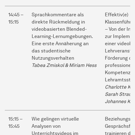
14:45 –
Sprachkommentare als
Effektiv(e)
15:15
direkte Rückmeldung in
Klassenführu
videobasierten Blended-
– Von der Int
Learning-Lernumgebungen.
zur Implemen
Eine erste Annäherung an
einer videoba
das studentische
Lehrveransta
Nutzungsverhalten
Förderung de
Tabea Zmiskol & Miriam Hess
professionell
Kompetenz b
Lehramtsstu
Charlotte Kr
Sarah Strauß
Johannes Kön
15:15 –
Wie gelingen virtuelle
Beziehungsfö
15:45
Analysen von
Gesprächsfü
Unterrichtsvideos im
trainieren du